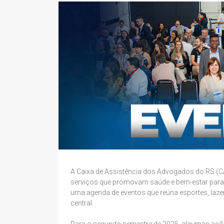
A Caixa de Assistência dos Advogados do RS (C
serviços que promovam saúde e bem-estar para
uma agenda de eventos que reúna esportes, lazer,
central.
Para o segundo semestre de 2025, algumas ações