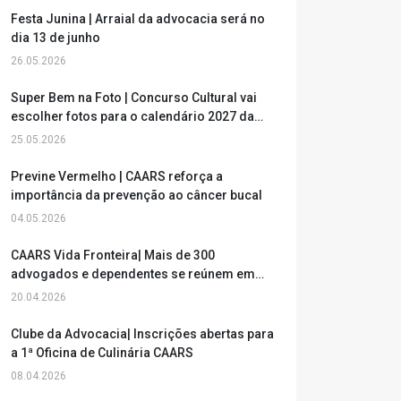
Festa Junina | Arraial da advocacia será no
dia 13 de junho
26.05.2026
Super Bem na Foto | Concurso Cultural vai
escolher fotos para o calendário 2027 da
CAARS
25.05.2026
Previne Vermelho | CAARS reforça a
importância da prevenção ao câncer bucal
04.05.2026
CAARS Vida Fronteira| Mais de 300
advogados e dependentes se reúnem em
Uruguaiana
20.04.2026
Clube da Advocacia| Inscrições abertas para
a 1ª Oficina de Culinária CAARS
08.04.2026