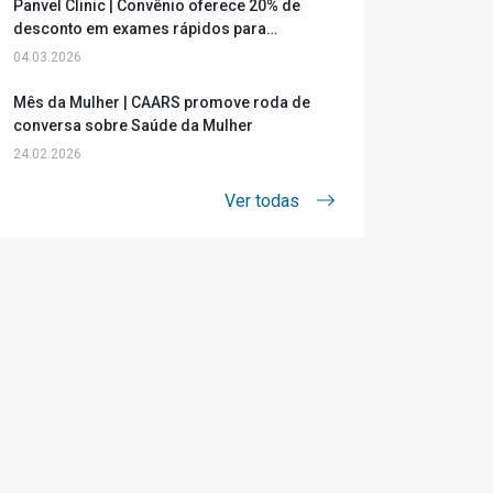
Panvel Clinic | Convênio oferece 20% de
desconto em exames rápidos para
advogados e estagiários
04.03.2026
Mês da Mulher | CAARS promove roda de
conversa sobre Saúde da Mulher
24.02.2026
Ver todas