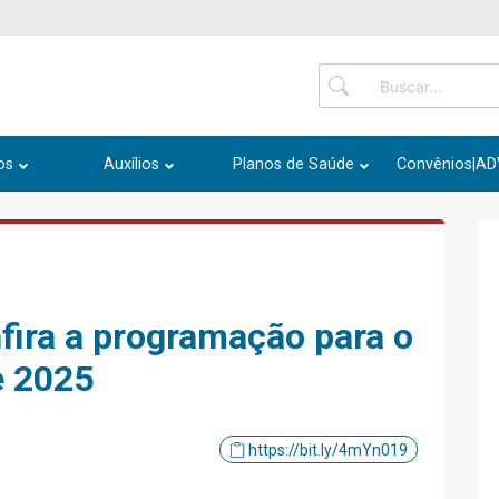
os
Auxílios
Planos de Saúde
Convênios|A
fira a programação para o
e 2025
https://bit.ly/4mYn019