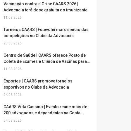
Vacinação contra a Gripe CAARS 2026 |
Advocacia terá dose gratuita do imunizante
11.03.2026
Torneios CAARS | Futevôlei marca início das
competições no Clube da Advocacia
23.03.2026
Centro de Saúde | CAARS oferece Posto de
Coleta de Exames e Clínica de Vacinas para
advogados, estagiários e dependentes
11.03.2026
Esportes | CAARS promove torneios
esportivos no Clube da Advocacia
04.03.2026
CAARS Vida Cassino | Evento reúne mais de
200 advogados e dependentes na Costa
Doce
04.03.2026