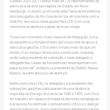
(Gestão 2025-2027) reuniu mais de 120 representantes da
advocacia de diversas regiões do Estado em Novo
Hamburgo. O evento, promovido pela Caixa de Assistência
dos Advogados do Rio Grande do Sul, em parceria com a
OAB/RS, teve início nesta quinta-feira (23) com uma
cerimônia de abertura e jantar de boas-vindas.
“Esse é um momento muito especial de integração, troca
de experiência e fortalecimento da nossa rede de apoio à
advocacia gaúcha. O Encontro é muito mais do que um
evento, é um espaço de escuta e construção conjunta,
onde cada presidente de subseção e cada delegado e
delegada das Caixas de Assistências desempenham um
papel essencial”, enfatizou a presidente da CAARS, Neusa
Bastos, durante discurso de abertura.
Nesta sexta-feira (24), os delegados e presidentes das
subseções gaúchas participaram de uma dinâmica
inspirada na Chicago dos anos de 1940 e 1950, com foco
em trabalho em equipe e tomada de decisões estratégicas.
A proposta foi estimular o pensamento crítico e o diálogo
entre as lideranças, que posteriormente debateram pautas