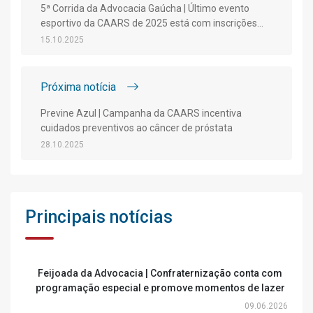
5ª Corrida da Advocacia Gaúcha | Último evento
esportivo da CAARS de 2025 está com inscrições
abertas
15.10.2025
Próxima notícia
Previne Azul | Campanha da CAARS incentiva
cuidados preventivos ao câncer de próstata
28.10.2025
Principais notícias
Feijoada da Advocacia | Confraternização conta com
programação especial e promove momentos de lazer
09.06.2026